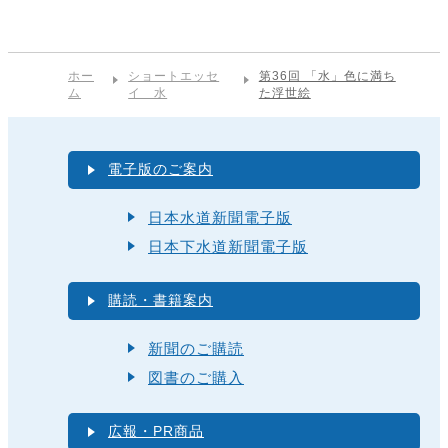
ホー
ショートエッセ
第36回 「水」色に満ち
ム
イ 水
た浮世絵
電子版のご案内
日本水道新聞電子版
日本下水道新聞電子版
購読・書籍案内
新聞のご購読
図書のご購入
広報・PR商品