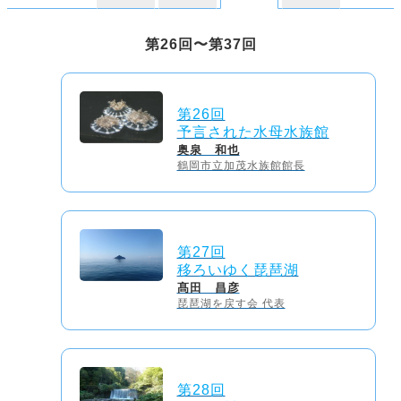
第26回〜第37回
第26回
予言された水母水族館
奥泉 和也
鶴岡市立加茂水族館館長
第27回
移ろいゆく琵琶湖
髙田 昌彦
琵琶湖を戻す会 代表
第28回