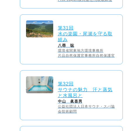
第31回
水の楽園・尾瀬を守る取
組み
八尋 聡
環境省関東地方環境事務所
片品自然保護官事務所自然保護官
第32回
サウナの魅力 汗と蒸気
と水風呂と
中山 眞喜男
公益社団法人日本サウナ・スパ協
会技術顧問