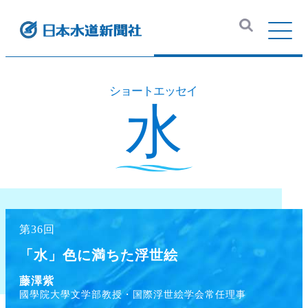
第36回
「水」色に満ちた浮世絵
藤澤紫
國學院大學文学部教授・国際浮世絵学会常任理事