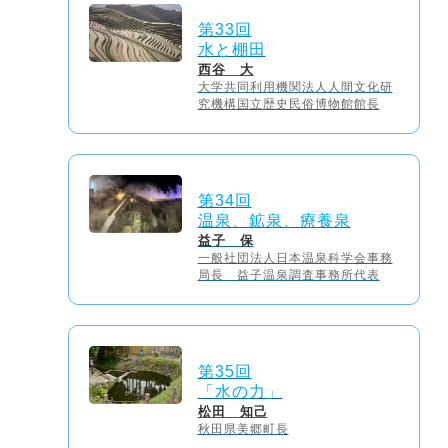
第33回
水と棚田
西谷 大
大学共同利用機関法人人間文化研
究機構国立歴史民俗博物館館長
第34回
温泉、鉱泉、療養泉
益子 保
一般社団法人日本温泉科学会事務
局長 益子温泉調査事務所代表
第35回
「水の力」
松田 知己
秋田県美郷町長