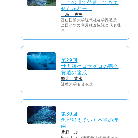
「この川で発電、できま
せんかねー」
上坂 博亨
富山国際大学現代社会学部教授
全国小水力利用推進協議会代表理
事
第29回
世界初クロマグロの完全
養殖の達成
熊井 英水
近畿大学名誉教授
第30回
魚が消えていく本当の理
由
片野 歩
Fisk Japan株式会社代表取締役