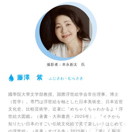
撮影者：本永創太 氏
藤澤 紫
ふじさわ・むらさき
國學院大學文学部教授。国際浮世絵学会常任理事。博士
（哲学）。専門は浮世絵を軸とした日本美術史、日本近世
文化史、比較芸術学。近著に『めちゃくちゃわかるよ！浮
世絵大図鑑』（著書・大和書房・2025年）、『イチから
知りたい日本のすごい伝統文化絵で見て楽しい！はじめて
の浮世絵』（共著・すばる舎・2025年）、『楽しく脳活