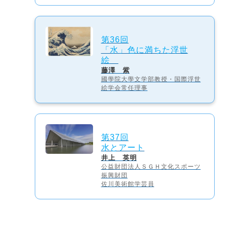
第36回
「水」色に満ちた浮世
絵
藤澤 紫
國學院大學文学部教授・国際浮世
絵学会常任理事
第37回
水とアート
井上 英明
公益財団法人ＳＧＨ文化スポーツ
振興財団
佐川美術館学芸員