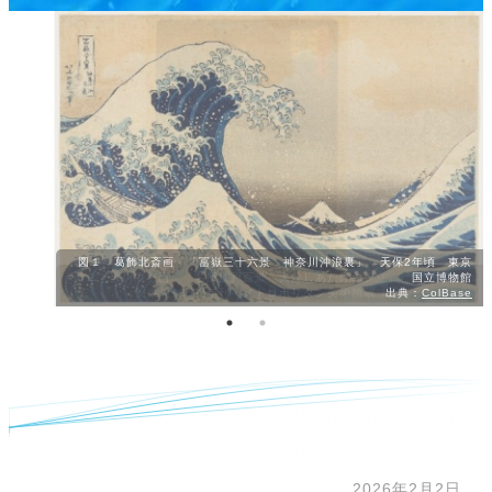
図１ 葛飾北斎画 「冨嶽三十六景 神奈川沖浪裏」 天保2年頃 東京
国立博物館
出典：
ColBase
2026年2月2日