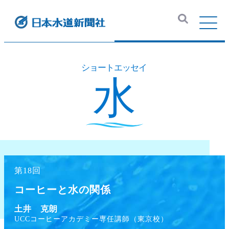
第18回
コーヒーと水の関係
土井 克朗
UCCコーヒーアカデミー専任講師（東京校）