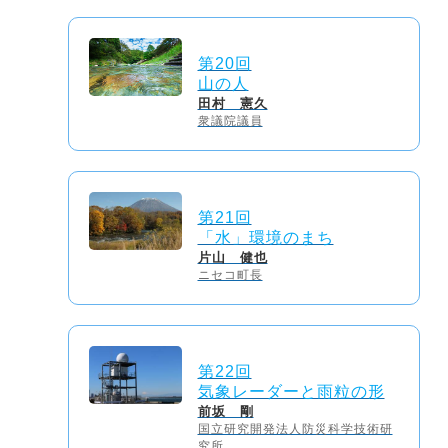
第20回
山の人
田村 憲久
衆議院議員
第21回
「水」環境のまち
片山 健也
ニセコ町長
第22回
気象レーダーと雨粒の形
前坂 剛
国立研究開発法人防災科学技術研
究所