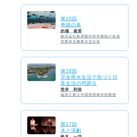
第15回
奇跡の泉
的場 俊英
株式会社島津製作所常務執行役員
営業担当兼東京支社長
第16回
完全雨水生活で気づく日
常生活の問題点
笠井 利浩
福井工業大学環境情報学部教授
第17回
水と演劇
鈴木 一功