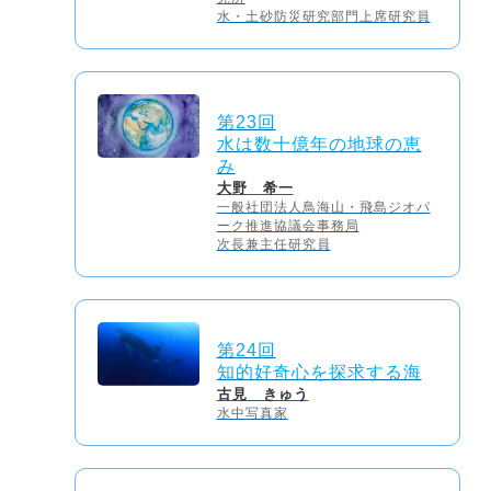
水・土砂防災研究部門上席研究員
第23回
水は数十億年の地球の恵
み
大野 希一
一般社団法人鳥海山・飛島ジオパ
ーク推進協議会事務局
次長兼主任研究員
第24回
知的好奇心を探求する海
古見 きゅう
水中写真家