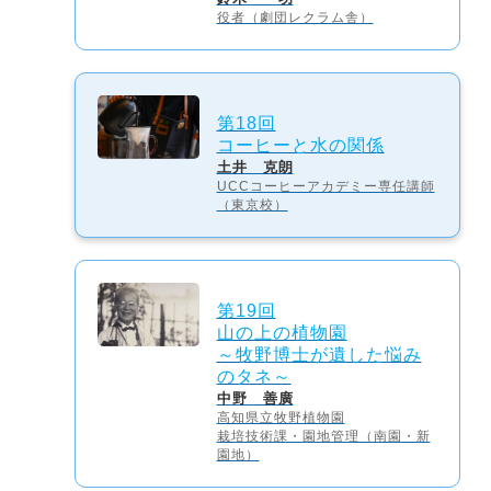
役者（劇団レクラム舎）
第18回
コーヒーと水の関係
土井 克朗
UCCコーヒーアカデミー専任講師
（東京校）
第19回
山の上の植物園
～牧野博士が遺した悩み
のタネ～
中野 善廣
高知県立牧野植物園
栽培技術課・園地管理（南園・新
園地）