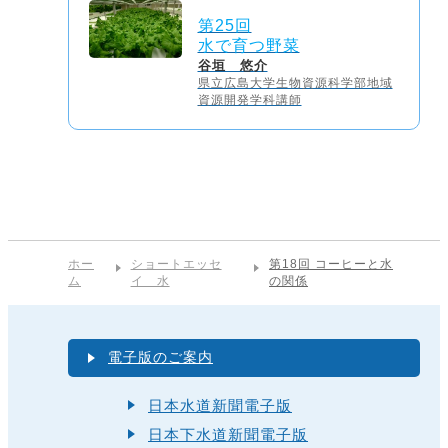
第25回
水で育つ野菜
谷垣 悠介
県立広島大学生物資源科学部地域
資源開発学科講師
ホー
ショートエッセ
第18回 コーヒーと水
ム
イ 水
の関係
電子版のご案内
日本水道新聞電子版
日本下水道新聞電子版