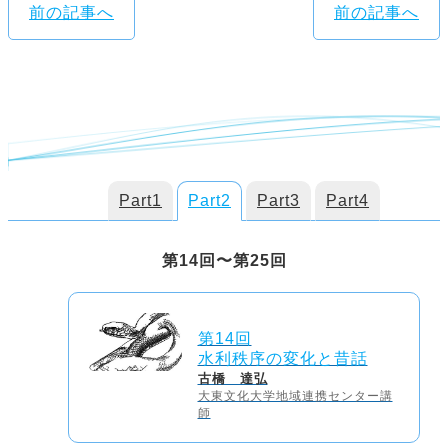
前の記事へ
前の記事へ
Part1
Part2
Part3
Part4
第14回〜第25回
第14回
水利秩序の変化と昔話
古橋 達弘
大東文化大学地域連携センター講
師